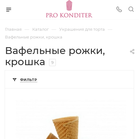
—
—
—
Главная
Каталог
Украшения для торта
Вафельные рожки, крошка
Вафельные рожки,
крошка
9
ФИЛЬТР