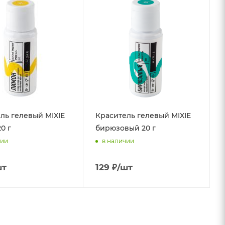
ль гелевый MIXIE
Краситель гелевый MIXIE
0 г
бирюзовый 20 г
чии
в наличии
шт
129
₽
/шт