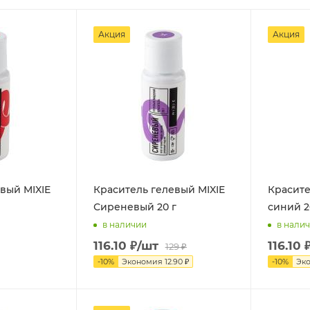
Акция
Акция
вый MIXIE
Краситель гелевый MIXIE
Красите
Сиреневый 20 г
синий 2
в наличии
в нали
116.10
₽
/шт
116.10
129
₽
-
10
%
Экономия
12.90
₽
-
10
%
Эк