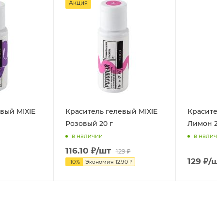
Акция
вый MIXIE
Краситель гелевый MIXIE
Красите
Розовый 20 г
Лимон 2
в наличии
в нали
116.10
₽
/шт
129
₽
129
₽
/
-
10
%
Экономия
12.90
₽