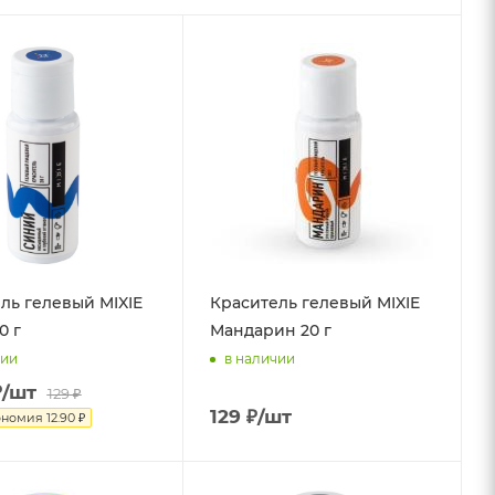
ль гелевый MIXIE
Краситель гелевый MIXIE
0 г
Мандарин 20 г
чии
в наличии
₽
/шт
129
₽
129
₽
/шт
ономия
12.90
₽