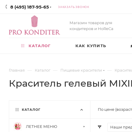
8 (495) 187-95-65
ЗАКАЗАТЬ ЗВОНОК
Магазин товаров для
кондитеров и HoReCa
КАТАЛОГ
КАК КУПИТЬ
—
—
—
Главная
Каталог
Пищевые красители
Красите
Краситель гелевый MIXI
По цене (возрас
КАТАЛОГ
ЛЕТНЕЕ МЕНЮ
Наши пре