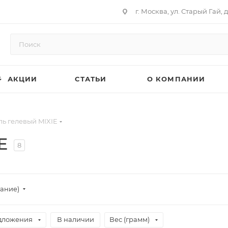
г. Москва, ул. Старый Гай, д
АКЦИИ
СТАТЬИ
О КОМПАНИИ
ль гелевый MIXIE
E
8
тание)
дложения
В наличии
Вес (грамм)