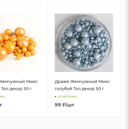
Жемчужный Микс
Драже Жемчужный Микс
 Топ декор 50 г
голубой Топ декор 50 г
чии
в наличии
т
99
₽
/шт