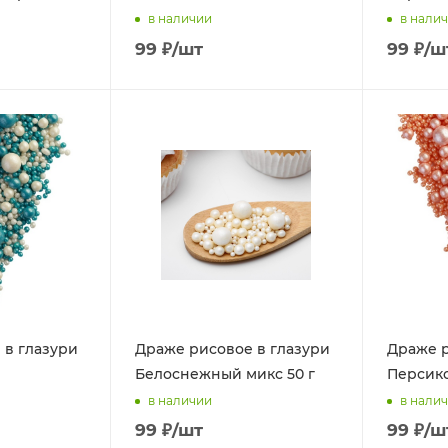
в наличии
в нали
99
₽
/шт
99
₽
/ш
 в глазури
Драже рисовое в глазури
Драже р
Белоснежный микс 50 г
Персико
в наличии
в нали
99
₽
/шт
99
₽
/ш