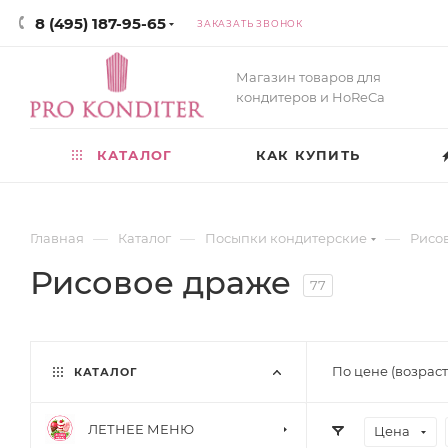
8 (495) 187-95-65
ЗАКАЗАТЬ ЗВОНОК
Магазин товаров для
кондитеров и HoReCa
КАТАЛОГ
КАК КУПИТЬ
—
—
—
Главная
Каталог
Посыпки кондитерские
Рисо
Рисовое драже
77
По цене (возрас
КАТАЛОГ
ЛЕТНЕЕ МЕНЮ
Цена