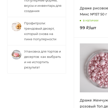
популярные формы,
вкусы и инвентарь для
Драже рисовое
создания
Микс №157 50 г
в наличии
Профитроли:
99
₽
/шт
трендовый десерт,
который снова на
пике популярности
Упаковка для тортов и
десертов: как выбрать
и не испортить
результат
Драже Жемчуж
розовый Топ де