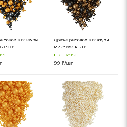
исовое в глазури
Драже рисовое в глазури
21 50 г
Микс №214 50 г
чии
в наличии
т
99
₽
/шт