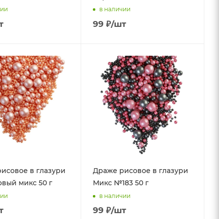
чии
в наличии
т
99
₽
/шт
исовое в глазури
Драже рисовое в глазури
вый микс 50 г
Микс №183 50 г
чии
в наличии
т
99
₽
/шт