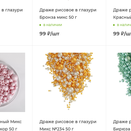
 в глазури
Драже рисовое в глазури
Драже р
Бронза микс 50 г
Красный
в наличии
в нали
99
₽
/шт
99
₽
/ш
ный Микс
Драже рисовое в глазури
Драже р
кор 50 г
Микс №234 50 г
Бирюза 