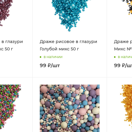
 в глазури
Драже рисовое в глазури
Драже р
с 50 г
Голубой микс 50 г
Микс №1
в наличии
в нали
99
₽
/шт
99
₽
/ш