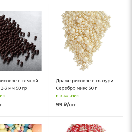
исовое в темной
Драже рисовое в глазури
2-3 мм 50 гр
Серебро микс 50 г
чии
в наличии
т
99
₽
/шт