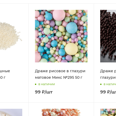
ушные
Драже рисовое в глазури
Драже р
0 г
матовое Микс №295 50 г
глазури 
в наличии
в нали
99
₽
/шт
99
₽
/ш