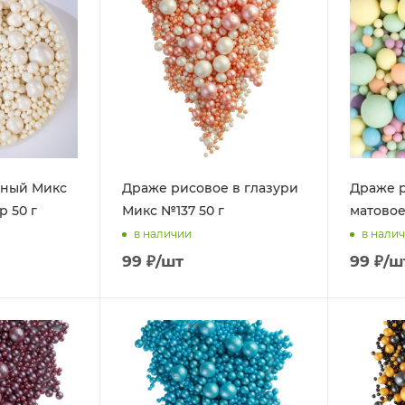
ный Микс
Драже рисовое в глазури
Драже р
р 50 г
Микс №137 50 г
матовое
в наличии
в нали
99
₽
/шт
99
₽
/ш