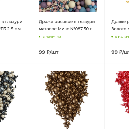
 в глазури
Драже рисовое в глазури
Драже р
13 2-5 мм
матовое Микс №087 50 г
Золото 
в наличии
в нали
99
₽
/шт
99
₽
/ш