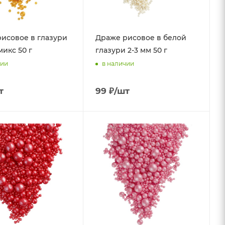
исовое в глазури
Драже рисовое в белой
микс 50 г
глазури 2-3 мм 50 г
чии
в наличии
т
99
₽
/шт