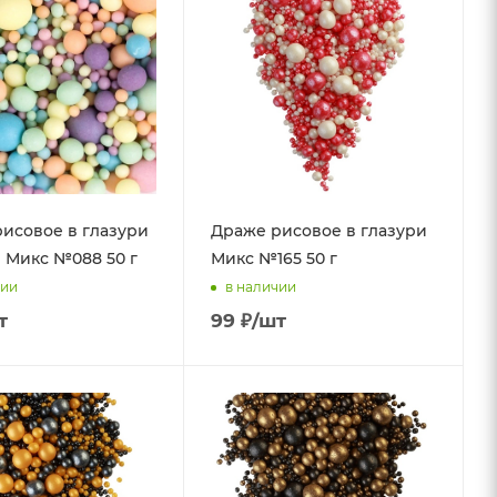
исовое в глазури
Драже рисовое в глазури
 Микс №088 50 г
Микс №165 50 г
чии
в наличии
т
99
₽
/шт