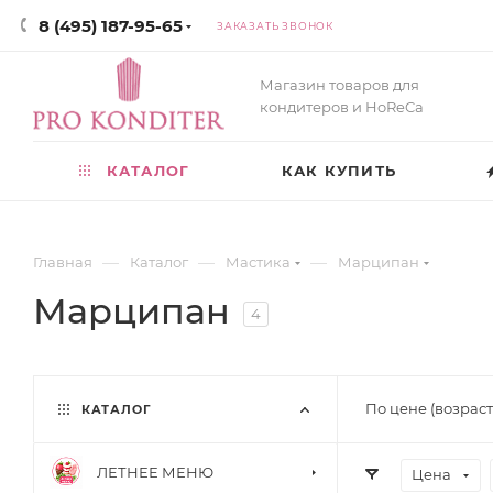
8 (495) 187-95-65
ЗАКАЗАТЬ ЗВОНОК
Магазин товаров для
кондитеров и HoReCa
КАТАЛОГ
КАК КУПИТЬ
—
—
—
Главная
Каталог
Мастика
Марципан
Марципан
4
По цене (возрас
КАТАЛОГ
ЛЕТНЕЕ МЕНЮ
Цена