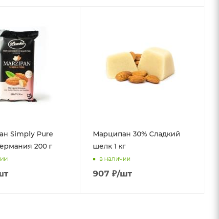
н Simply Pure
Марципан 30% Сладкий
ермания 200 г
шелк 1 кг
чии
в наличии
шт
907
₽
/шт