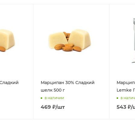
Сладкий
Марципан 30% Сладкий
Марципа
шелк 500 г
Lemke Г
в наличии
в нали
469
₽
/шт
543
₽
/