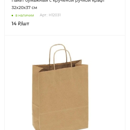
Пакет бумажный с крученой ручкой крафт
32x20x37 см
Арт.: Н120З1
в наличии
14
₽
/шт