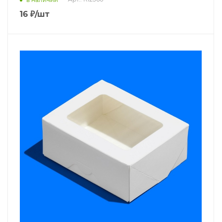
16
₽
/шт