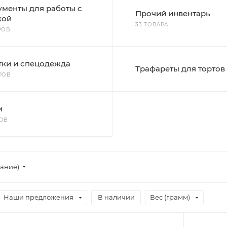
ументы для работы с
Прочий инвентарь
кой
33 ТОВАРА
РОВ
тки и спецодежда
Трафареты для тортов
РОВ
и
РОВ
тание)
Наши предложения
В наличии
Вес (грамм)