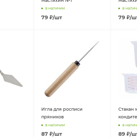
Мастихин №1
Мастих
в наличии
в нали
79
₽
/шт
79
₽
/ш
Игла для росписи
Стакан
пряников
кондите
в наличии
в нали
87
₽
/шт
89
₽
/ш