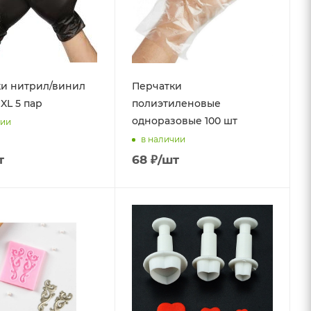
и нитрил/винил
Перчатки
XL 5 пар
полиэтиленовые
одноразовые 100 шт
чии
в наличии
т
68
₽
/шт