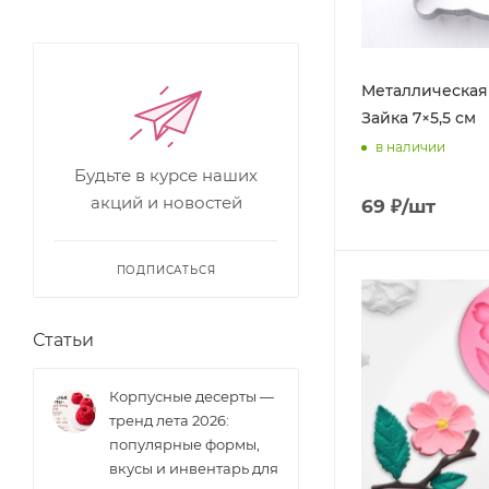
Металлическая
Зайка 7×5,5 см
в наличии
Будьте в курсе наших
акций и новостей
69
₽
/шт
ПОДПИСАТЬСЯ
Статьи
Корпусные десерты —
тренд лета 2026:
популярные формы,
вкусы и инвентарь для