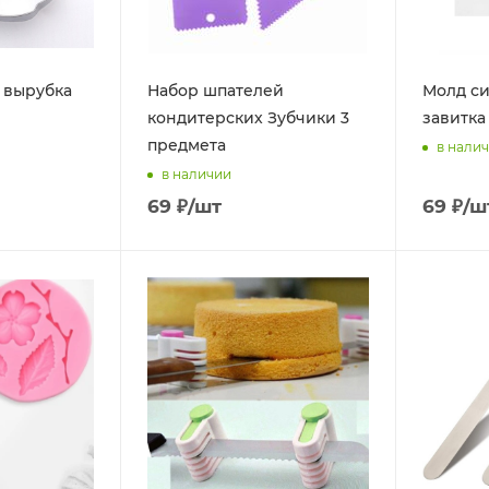
 вырубка
Набор шпателей
Молд с
кондитерских Зубчики 3
завитка 
предмета
в нали
в наличии
69
₽
/шт
69
₽
/ш