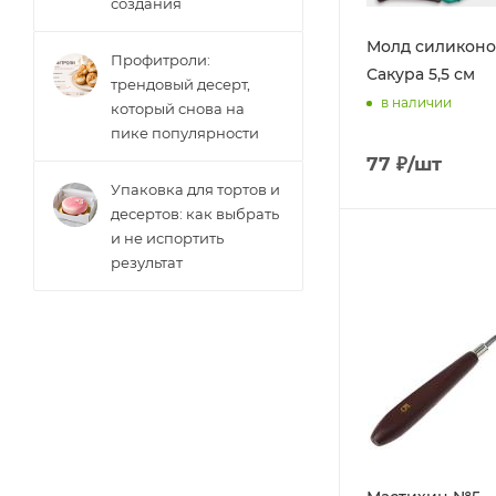
создания
Молд силикон
Профитроли:
Сакура 5,5 см
трендовый десерт,
в наличии
который снова на
пике популярности
77
₽
/шт
Упаковка для тортов и
десертов: как выбрать
и не испортить
результат