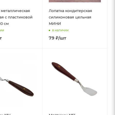
 металлическая
Лопатка кондитерская
ая с пластиковой
силиконовая цельная
10 см
МИНИ
чии
в наличии
т
79
₽
/шт