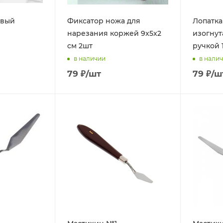
овый
Фиксатор ножа для
Лопатка
нарезания коржей 9x5x2
изогнут
см 2шт
ручкой 
в наличии
в нали
79
₽
/шт
79
₽
/ш