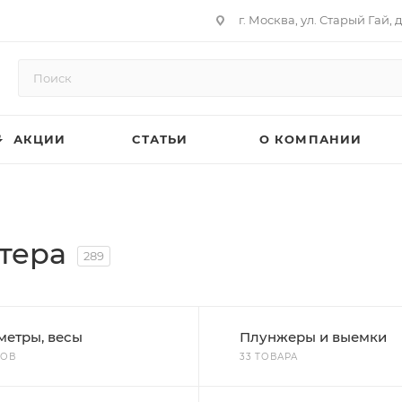
г. Москва, ул. Старый Гай, д
АКЦИИ
СТАТЬИ
О КОМПАНИИ
тера
289
метры, весы
Плунжеры и выемки
РОВ
33 ТОВАРА