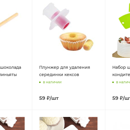
 шоколада
Плунжер для удаления
Набор 
пиньяты
серединки кексов
кондите
в наличии
в нали
59
₽
/шт
59
₽
/ш