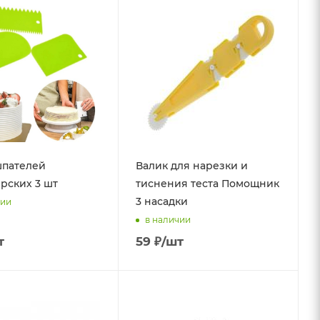
шпателей
Валик для нарезки и
рских 3 шт
тиснения теста Помощник
3 насадки
чии
в наличии
т
59
₽
/шт