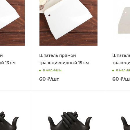
ой
Шпатель прямой
Шпател
й 13 см
трапециевидный 15 см
трапеци
в наличии
в нали
60
₽
/шт
60
₽
/ш