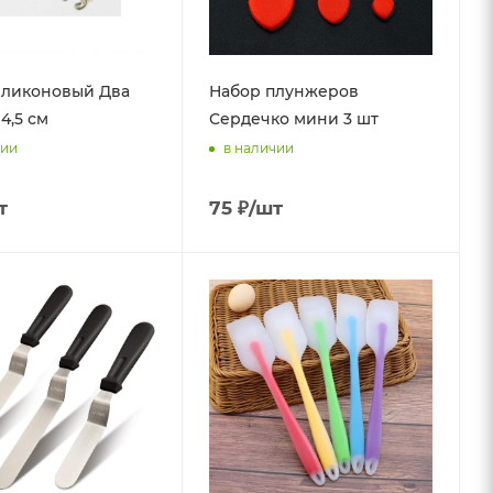
иликоновый Два
Набор плунжеров
4,5 см
Сердечко мини 3 шт
чии
в наличии
т
75
₽
/шт