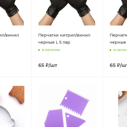
ил/винил
Перчатки нитрил/винил
Перчатк
р
черные L 5 пар
черные 
в наличии
в нали
65
₽
/шт
65
₽
/ш