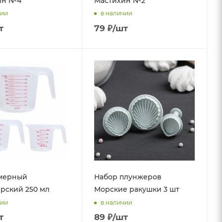
ин №4
Мастихин №2
чии
в наличии
т
79
₽
/шт
 мерный
Набор плунжеров
рский 250 мл
Морские ракушки 3 шт
чии
в наличии
т
89
₽
/шт