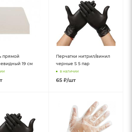
ь прямой
Перчатки нитрил/винил
евидный 19 см
черные S 5 пар
чии
в наличии
т
65
₽
/шт