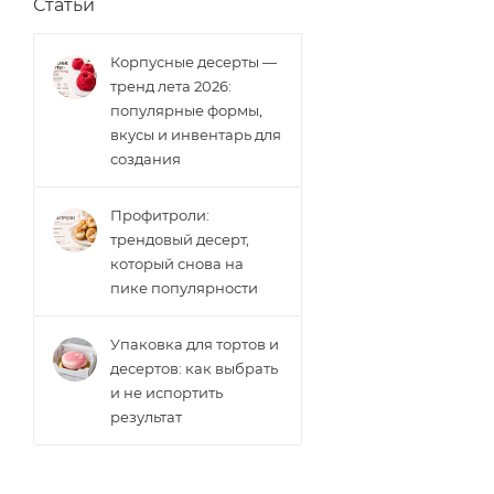
Статьи
Корпусные десерты —
тренд лета 2026:
популярные формы,
вкусы и инвентарь для
создания
Профитроли:
трендовый десерт,
который снова на
пике популярности
Упаковка для тортов и
десертов: как выбрать
и не испортить
результат