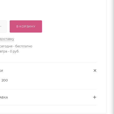
В КОРЗИНУ
 доставку
сегодня - бесплатно
втра - 0 руб.
КИ
200
АВКА