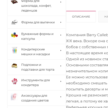
Формы для
шоколада, конфет,
леденцов
ОПИСАНИЕ
Н
Формы для выпечки
Бумажные формы и
Компания Barry Calleb
капсулы
ХІХ века. Вскоре она
бобов с собственных 
Кондитерские
В настоящее время ко
мешки и насадки
Одной из новинок ста
Основными составляю
Подложки и
подставки для торта
незначительном колич
Ее можно использоват
Инструменты для
необходимо смешать с
кондитера
посыпать десерты и м
Крошка не размокает,
Аксессуары для
создания цветов
легкая, а потому ее х
Вафельная крошка про