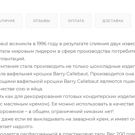
АЛИЧИЕ
ОТЗЫВЫ
ОПЛАТА
ДОСТАВКА
aut возникла в 1996 году в результате слияния двух изве
 стала мировым лидером в сфере производства потреби
плантаций.
мпания стала производить не только шоколадные издели
ла вафельная крошка Barry Callebaut. Производится она 
щими вафельной крошки Barry Callebaut являются пшени
естве сою и яйца.
ь как для декорирования готовых кондитерских изделий, 
 масляным кремом). Ее можно использовать в качестве 
ороженое – в общем, ограничений никаких нет!
 даже если ее выкладывать на заварной крем, и имеет о
ватает надолго.
дается расфасованной в пластиковую тару. Вес 200 грам