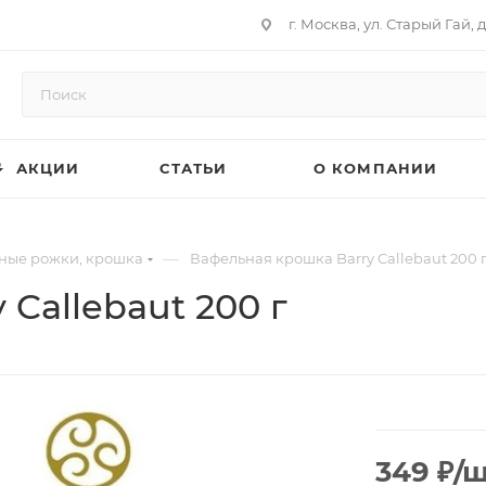
г. Москва, ул. Старый Гай, д
АКЦИИ
СТАТЬИ
О КОМПАНИИ
—
ные рожки, крошка
Вафельная крошка Barry Callebaut 200 
Callebaut 200 г
349
₽
/