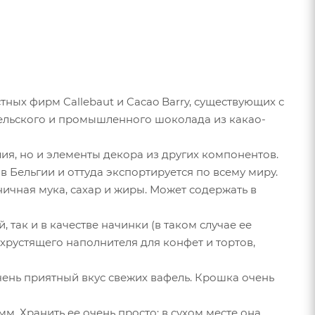
стных фирм Callebaut и Cacao Barry, существующих с
тельского и промышленного шоколада из какао-
я, но и элементы декора из других компонентов.
в Бельгии и оттуда экспортируется по всему миру.
чная мука, сахар и жиры. Может содержать в
так и в качестве начинки (в таком случае ее
хрустящего наполнителя для конфет и тортов,
чень приятный вкус свежих вафель. Крошка очень
м. Хранить ее очень просто: в сухом месте она