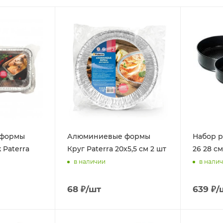
 формы
Алюминиевые формы
Набор р
 Paterra
Круг Paterra 20х5,5 см 2 шт
26 28 см
в наличии
в нали
68
₽
/шт
639
₽
/