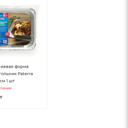
иевая форма
ольник Paterra
см 1 шт
аличии
т