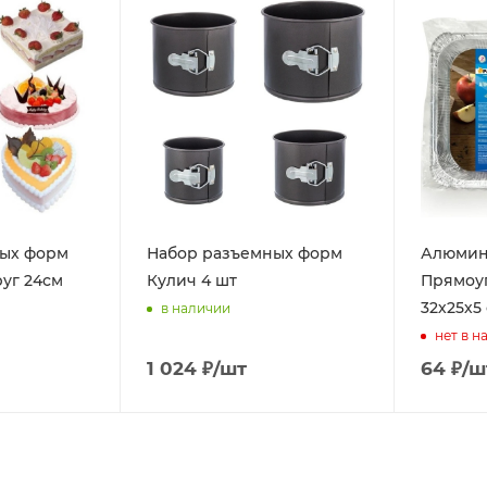
ых форм
Набор разъемных форм
Алюмин
уг 24см
Кулич 4 шт
Прямоуг
32х25х5 
в наличии
нет в н
1 024
₽
/шт
64
₽
/ш