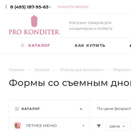
8 (495) 187-95-65
ЗАКАЗАТЬ ЗВОНОК
Магазин товаров для
кондитеров и HoReCa
КАТАЛОГ
КАК КУПИТЬ
—
—
—
Главная
Каталог
Формы для выпечки
Формы с
Формы со съемным дно
По цене (возрас
КАТАЛОГ
ЛЕТНЕЕ МЕНЮ
Цена