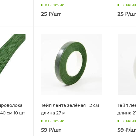
в наличии
в нали
25
₽
/шт
25
₽
/ш
проволока
Тейп лента зелёная 1,2 см
Тейп лен
40 см 10 шт
длина 27 м
длина 2
в наличии
в нали
59
₽
/шт
59
₽
/ш