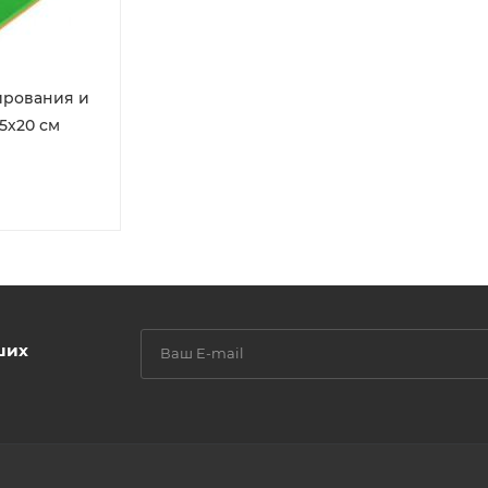
ирования и
5х20 см
ших