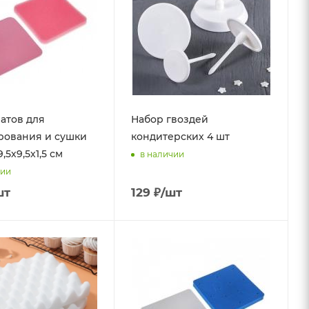
атов для
Набор гвоздей
рования и сушки
кондитерских 4 шт
,5х9,5х1,5 см
в наличии
чии
шт
129
₽
/шт