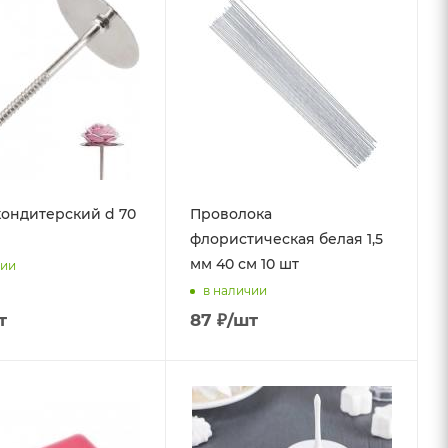
кондитерский d 70
Проволока
флористическая белая 1,5
мм 40 см 10 шт
чии
в наличии
т
87
₽
/шт