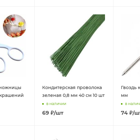
 ножницы
Кондитерская проволока
Гвоздь 
украшений
зеленая 0,8 мм 40 см 10 шт
мм
в наличии
в нали
69
₽
/шт
74
₽
/ш