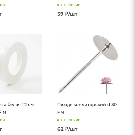
чии
в наличии
т
59
₽
/шт
та белая 1,2 см
Гвоздь кондитерский d 30
7 м
мм
чии
в наличии
т
62
₽
/шт