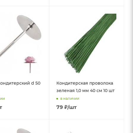
кондитерский d 50
Кондитерская проволока
зеленая 1,0 мм 40 см 10 шт
чии
в наличии
т
79
₽
/шт