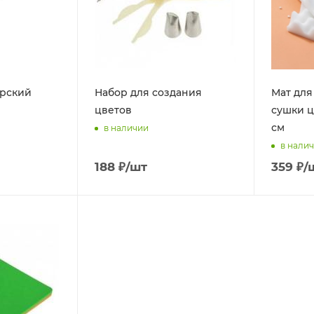
ерский
Набор для создания
Мат для
цветов
сушки цв
см
в наличии
в нали
188
₽
/шт
359
₽
/