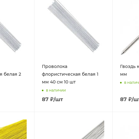
Проволока
Гвоздь 
я белая 2
флористическая белая 1
мм
мм 40 см 10 шт
в нали
в наличии
87
₽
/шт
87
₽
/ш