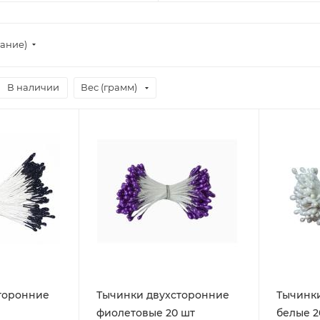
тание)
В наличии
Вес (грамм)
торонние
Тычинки двухсторонние
Тычинк
фиолетовые 20 шт
белые 2