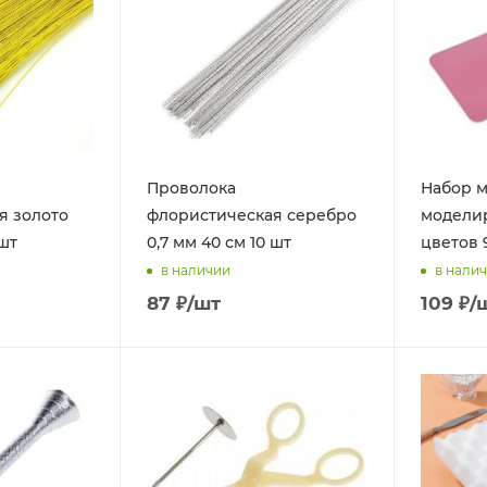
Проволока
Набор м
я золото
флористическая серебро
модели
 шт
0,7 мм 40 см 10 шт
цветов 9
в наличии
в нали
87
₽
/шт
109
₽
/