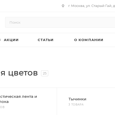
г. Москва, ул. Старый Гай, д
АКЦИИ
СТАТЬИ
О КОМПАНИИ
я цветов
25
стическая лента и
Тычинки
лока
3 ТОВАРА
РОВ