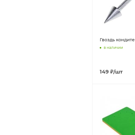
Гвоздь кондит
в наличии
149
₽
/шт