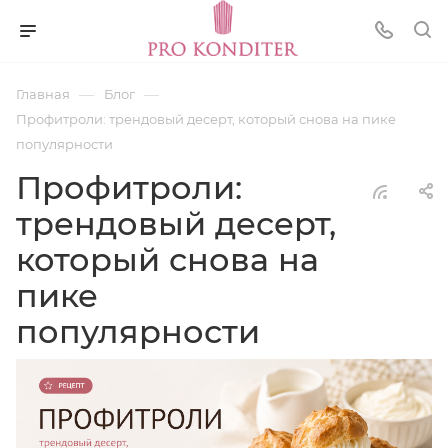
—
—
Главная
Блог
Профитроли: трендовый десерт, который снова на пике
популярности
Профитроли:
трендовый десерт,
который снова на
пике
популярности