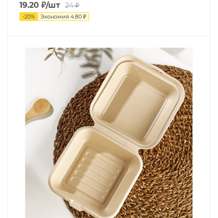
19.20
₽
/шт
24
₽
-
20
%
Экономия
4.80
₽