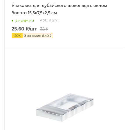
Упаковка для дубайского шоколада с окном
Золото 15,5х7,5х2,5 см
Арт.: К12171
в наличии
25.60
₽
/шт
32
₽
-
20
%
Экономия
6.40
₽