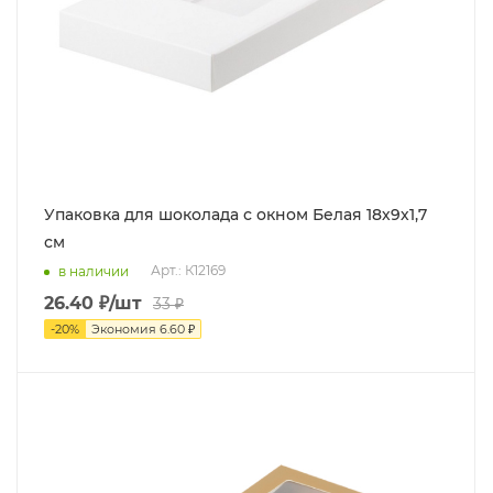
Упаковка для шоколада с окном Белая 18х9х1,7
см
Арт.: К12169
в наличии
26.40
₽
/шт
33
₽
-
20
%
Экономия
6.60
₽