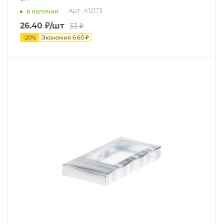
Арт.: К12173
в наличии
26.40
₽
/шт
33
₽
-
20
%
Экономия
6.60
₽