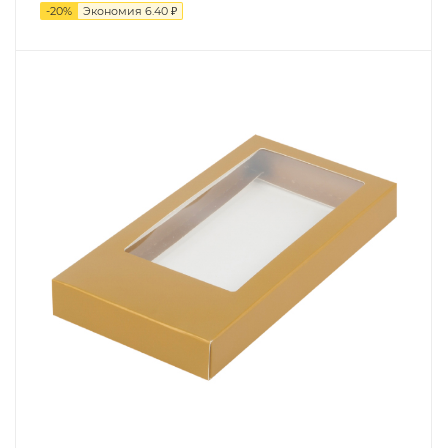
-
20
%
Экономия
6.40
₽