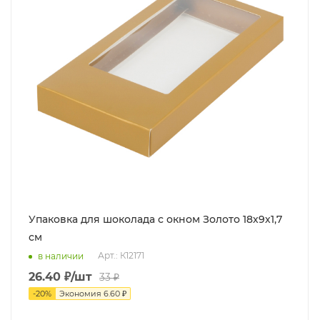
Упаковка для шоколада с окном Золото 18х9х1,7
см
Арт.: К12171
в наличии
26.40
₽
/шт
33
₽
-
20
%
Экономия
6.60
₽