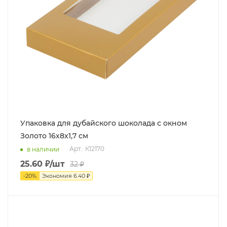
Упаковка для дубайского шоколада с окном
Золото 16х8х1,7 см
Арт.: К12170
в наличии
25.60
₽
/шт
32
₽
-
20
%
Экономия
6.40
₽