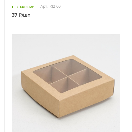
Арт.: К12160
в наличии
37
₽
/шт