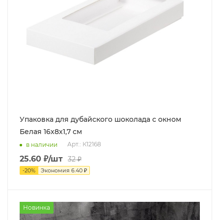
Упаковка для дубайского шоколада с окном
Белая 16х8х1,7 см
Арт.: К12168
в наличии
25.60
₽
/шт
32
₽
-
20
%
Экономия
6.40
₽
Новинка