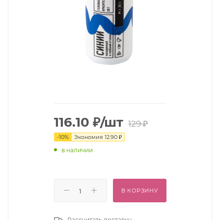
116.10
₽
/шт
129
₽
-
10
%
Экономия
12.90
₽
в наличии
В КОРЗИНУ
Рассчитать доставку