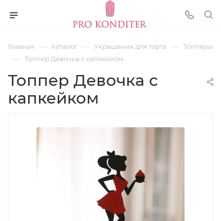
—
—
—
Главная
Каталог
Украшения для торта
Топперы
—
Топпер Девочка с капкейком
Топпер Девочка с
капкейком