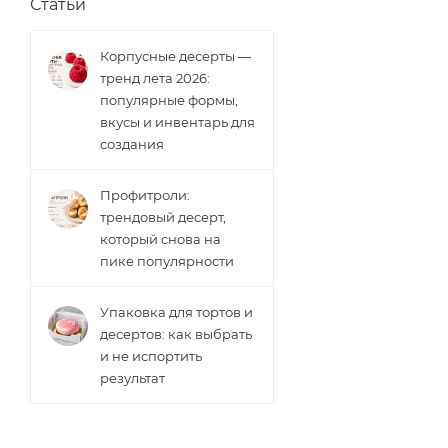
Статьи
Корпусные десерты —
тренд лета 2026:
популярные формы,
вкусы и инвентарь для
создания
Профитроли:
трендовый десерт,
который снова на
пике популярности
Упаковка для тортов и
десертов: как выбрать
и не испортить
результат