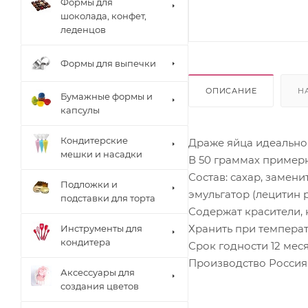
Формы для
шоколада, конфет,
леденцов
Формы для выпечки
ОПИСАНИЕ
Н
Бумажные формы и
капсулы
Кондитерские
Драже яйца идеально
мешки и насадки
В 50 граммах примерн
Состав: сахар, замени
Подложки и
эмульгатор (лецитин 
подставки для торта
Содержат красители, 
Хранить при температ
Инструменты для
кондитера
Срок годности 12 мес
Производство Россия
Аксессуары для
создания цветов