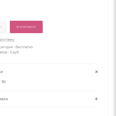
В КОРЗИНУ
 доставку
сегодня - бесплатно
втра - 0 руб.
КИ
50
АВКА