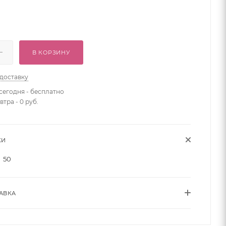
В КОРЗИНУ
 доставку
сегодня - бесплатно
втра - 0 руб.
КИ
50
АВКА