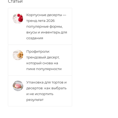
Статьи
Корпусные десерты —
тренд лета 2026:
популярные формы,
вкусы и инвентарь для
создания
Профитроли:
трендовый десерт,
который снова на
пике популярности
Упаковка для тортов и
десертов: как выбрать
и не испортить
результат