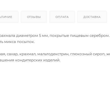
АЛИЧИЕ
ОТЗЫВЫ
ОПЛАТА
ДОСТАВКА
крахмала диаметром 5 мм, покрытые пищевым серебром. 
ть микса посыпок.
я, сахар, крахмал, мальтодекстрин, глюкозный сироп, жел
крашения кондитерских изделий.