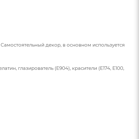
Самостоятельный декор, в основном используется
атин, глазирователь (Е904), красители (Е174, Е100,