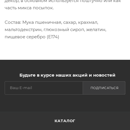
декор, в основном используется поштучно или как
часть микса посыпок.
Состав: Мука пшеничная, сахар, крахмал,
мальтодекстрин, глюкозный сироп, желатин,
пищевое серебро (E174)
Будьте в курсе наших акций и новостей
ПОДПИСАТЬСЯ
КАТАЛОГ