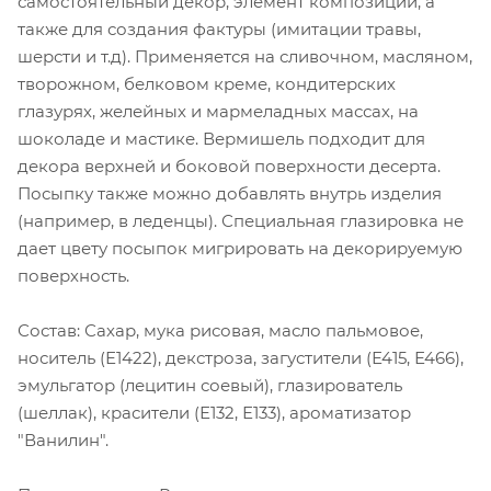
самостоятельный декор, элемент композиции, а
также для создания фактуры (имитации травы,
шерсти и т.д). Применяется на сливочном, масляном,
творожном, белковом креме, кондитерских
глазурях, желейных и мармеладных массах, на
шоколаде и мастике. Вермишель подходит для
декора верхней и боковой поверхности десерта.
Посыпку также можно добавлять внутрь изделия
(например, в леденцы). Специальная глазировка не
дает цвету посыпок мигрировать на декорируемую
поверхность.
Состав: Сахар, мука рисовая, масло пальмовое,
носитель (Е1422), декстроза, загустители (Е415, Е466),
эмульгатор (лецитин соевый), глазирователь
(шеллак), красители (Е132, Е133), ароматизатор
"Ванилин".