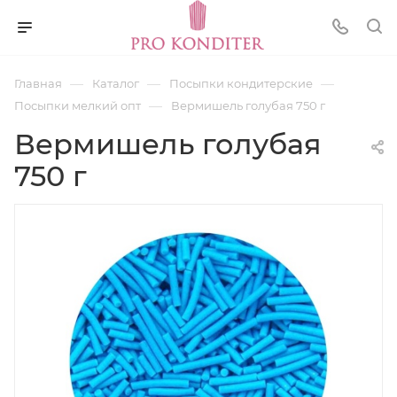
—
—
—
Главная
Каталог
Посыпки кондитерские
—
Посыпки мелкий опт
Вермишель голубая 750 г
Вермишель голубая
750 г