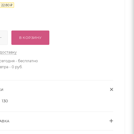
я
22.80
₽
В КОРЗИНУ
 доставку
сегодня - бесплатно
втра - 0 руб.
КИ
130
АВКА