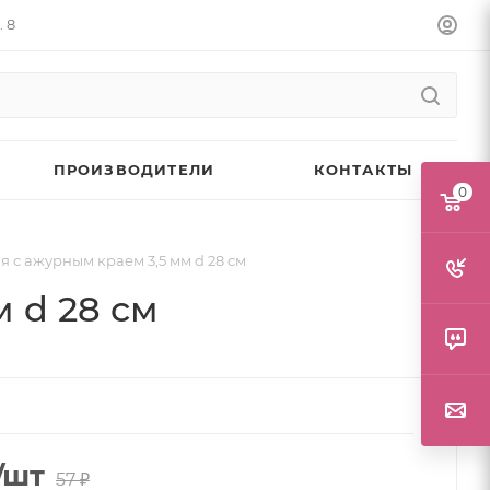
. 8
ПРОИЗВОДИТЕЛИ
КОНТАКТЫ
0
я с ажурным краем 3,5 мм d 28 см
 d 28 см
/шт
57
₽