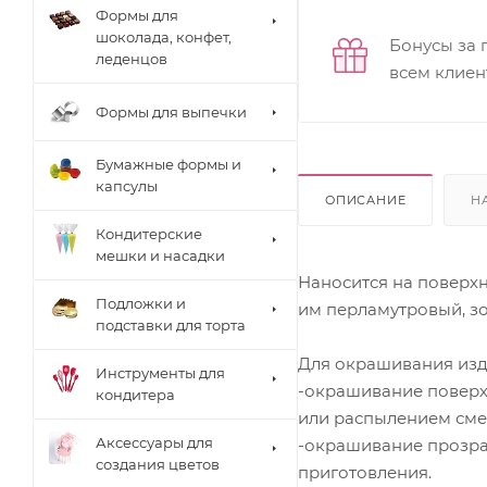
Формы для
шоколада, конфет,
Бонусы за 
леденцов
всем клиен
Формы для выпечки
Бумажные формы и
капсулы
ОПИСАНИЕ
Н
Кондитерские
мешки и насадки
Наносится на поверхн
Подложки и
им перламутровый, з
подставки для торта
Для окрашивания изд
Инструменты для
-окрашивание поверхн
кондитера
или распылением смеси
Аксессуары для
-окрашивание прозра
создания цветов
приготовления.