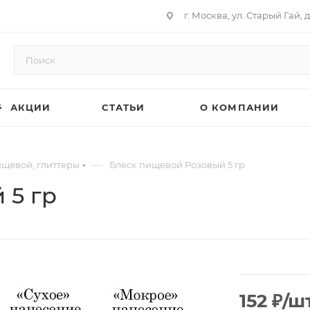
г. Москва, ул. Старый Гай, д
АКЦИИ
СТАТЬИ
О КОМПАНИИ
—
ищевой, глиттеры
Блеск пищевой Розовый 5 гр
 5 гр
152
₽
/ш