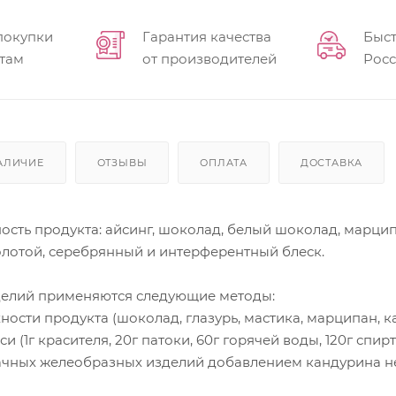
покупки
Гарантия качества
Быст
там
от производителей
Рос
АЛИЧИЕ
ОТЗЫВЫ
ОПЛАТА
ДОСТАВКА
ость продукта: айсинг, шоколад, белый шоколад, марципа
олотой, серебрянный и интерферентный блеск.
елий применяются следующие методы:
ости продукта (шоколад, глазурь, мастика, марципан, к
 (1г красителя, 20г патоки, 60г горячей воды, 120г спирт
чных желеобразных изделий добавлением кандурина не