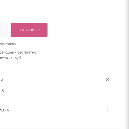
В КОРЗИНУ
 доставку
сегодня - бесплатно
втра - 0 руб.
КИ
5
АВКА