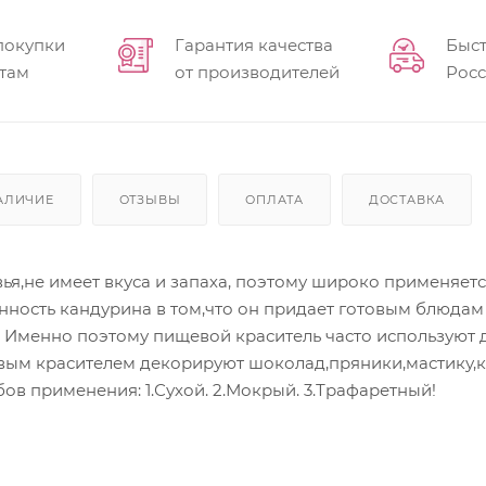
покупки
Гарантия качества
Быст
там
от производителей
Рос
АЛИЧИЕ
ОТЗЫВЫ
ОПЛАТА
ДОСТАВКА
ья,не имеет вкуса и запаха, поэтому широко применяе
ность кандурина в том,что он придает готовым блюдам 
. Именно поэтому пищевой краситель часто используют 
ым красителем декорируют шоколад,пряники,мастику,ка
бов применения: 1.Сухой. 2.Мокрый. 3.Трафаретный!