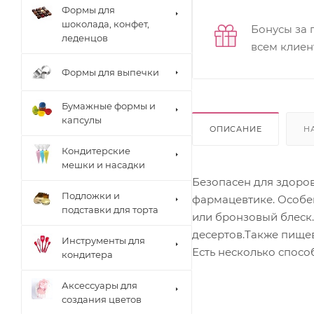
Формы для
шоколада, конфет,
Бонусы за 
леденцов
всем клиен
Формы для выпечки
Бумажные формы и
капсулы
ОПИСАНИЕ
Н
Кондитерские
мешки и насадки
Безопасен для здоров
Подложки и
фармацевтике. Особен
подставки для торта
или бронзовый блеск
десертов.Также пищев
Инструменты для
Есть несколько спосо
кондитера
Аксессуары для
создания цветов