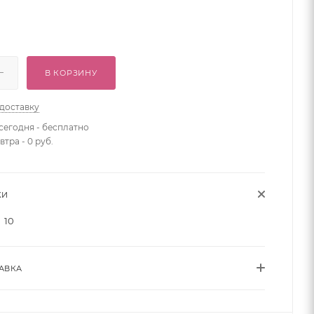
В КОРЗИНУ
 доставку
сегодня - бесплатно
втра - 0 руб.
КИ
10
АВКА