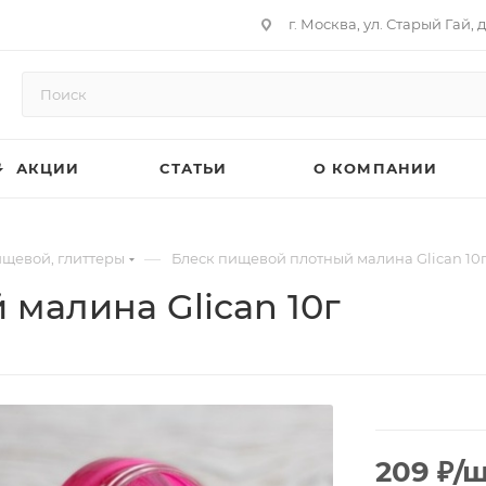
г. Москва, ул. Старый Гай, д
АКЦИИ
СТАТЬИ
О КОМПАНИИ
—
ищевой, глиттеры
Блеск пищевой плотный малина Glican 10
малина Glican 10г
209
₽
/