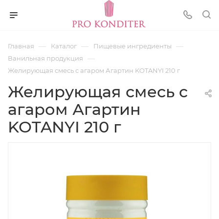
—
—
—
Главная
Каталог
Пищевые ингредиенты
—
Ванильная продукция
Желирующая смесь с агаром Агартин KOTANYI 210 г
Желирующая смесь с
агаром Агартин
KOTANYI 210 г