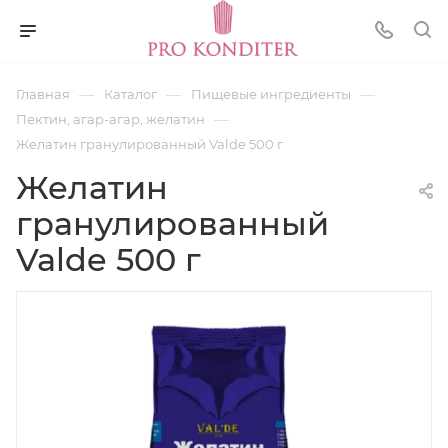
—
—
—
Главная
Каталог
Пищевые ингредиенты
—
Пектин, агар-агар, желатин
Желатин гранулированный Valde 500 г
Желатин
гранулированный
Valde 500 г