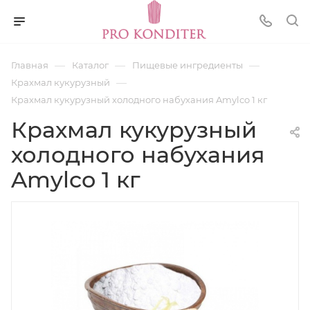
—
—
—
Главная
Каталог
Пищевые ингредиенты
—
Крахмал кукурузный
Крахмал кукурузный холодного набухания Amylco 1 кг
Крахмал кукурузный
холодного набухания
Amylco 1 кг