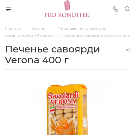
—
—
—
Главная
Каталог
Пищевые ингредиенты
—
Готовые полуфабрикаты
Печенье савоярди Verona 400 г
Печенье савоярди
Verona 400 г