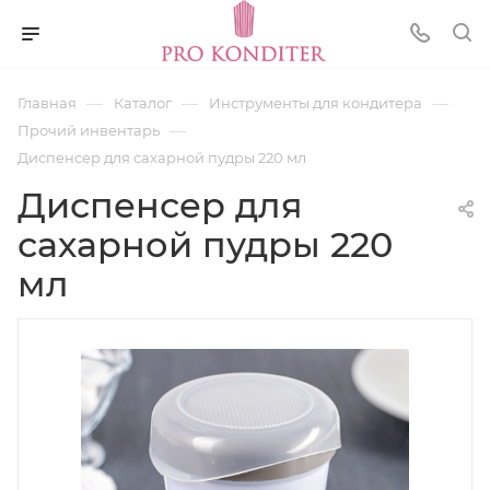
—
—
—
Главная
Каталог
Инструменты для кондитера
—
Прочий инвентарь
Диспенсер для сахарной пудры 220 мл
Диспенсер для
сахарной пудры 220
мл