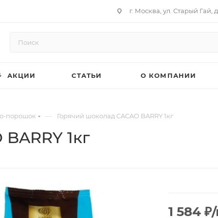
г. Москва, ул. Старый Гай, д
АКЦИИ
СТАТЬИ
О КОМПАНИИ
—
о-порошок
Горячий шоколад CACAO BARRY 1кг
 BARRY 1кг
1 584
₽