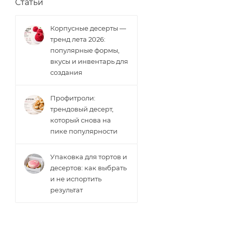
Статьи
Корпусные десерты —
тренд лета 2026:
популярные формы,
вкусы и инвентарь для
создания
Профитроли:
трендовый десерт,
который снова на
пике популярности
Упаковка для тортов и
десертов: как выбрать
и не испортить
результат