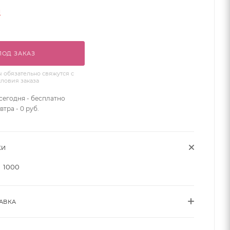
и
ПОД ЗАКАЗ
обязательно свяжутся с
словия заказа
сегодня - бесплатно
втра - 0 руб.
КИ
1000
АВКА