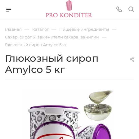
—
—
—
Главная
Каталог
Пищевые ингредиенты
—
Сахар, сиропы, заменители сахара, ванилин
Глюкозный сироп Amylco 5 кг
Глюкозный сироп
Amylco 5 кг