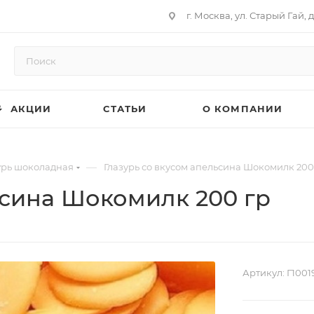
г. Москва, ул. Старый Гай, д
АКЦИИ
СТАТЬИ
О КОМПАНИИ
—
урь шоколадная
Глазурь со вкусом апельсина Шокомилк 200
ьсина Шокомилк 200 гр
Артикул:
Г1001