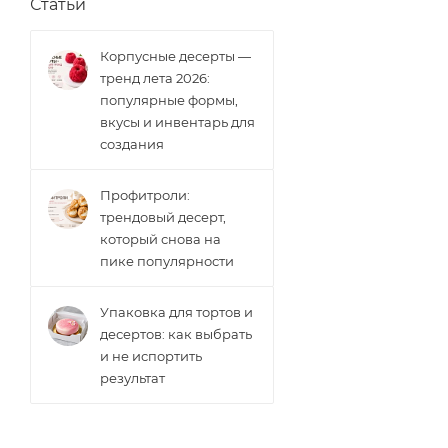
Статьи
Корпусные десерты —
тренд лета 2026:
популярные формы,
вкусы и инвентарь для
создания
Профитроли:
трендовый десерт,
который снова на
пике популярности
Упаковка для тортов и
десертов: как выбрать
и не испортить
результат