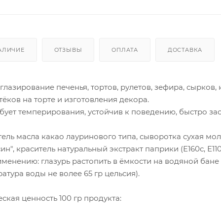
АЛИЧИЕ
ОТЗЫВЫ
ОПЛАТА
ДОСТАВКА
глазирование печенья, тортов, рулетов, зефира, сырков,
тёков на торте и изготовления декора.
бует темперирования, устойчив к поведению, быстро зас
тель масла какао лауринового типа, сыворотка сухая мол
н", краситель натуральный экстракт паприки (Е160с, Е110
енению: глазурь растопить в ёмкости на водяной бане 
тура воды не волее 65 гр цельсия).
ская ценность 100 гр продукта: