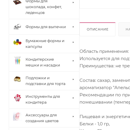
Формы для
шоколада, конфет,
леденцов
Формы для выпечки
ОПИСАНИЕ
Н
Бумажные формы и
капсулы
Область применения: 
Используется для под
Кондитерские
мешки и насадки
Преимущества: не тре
Подложки и
Состав: сахар, замени
подставки для торта
ароматизатор "Апельси
Рекомендации по прим
Инструменты для
помешивании (темпера
кондитера
Аксессуары для
Пищевая и энергетиче
создания цветов
Белки - 1,0 гр,