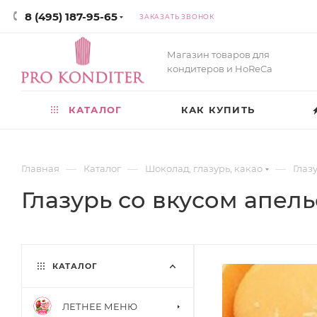
8 (495) 187-95-65
ЗАКАЗАТЬ ЗВОНОК
Магазин товаров для
кондитеров и HoReCa
КАТАЛОГ
КАК КУПИТЬ
—
—
—
Главная
Каталог
Шоколад, глазурь, какао
Глаз
Глазурь со вкусом апел
КАТАЛОГ
ЛЕТНЕЕ МЕНЮ