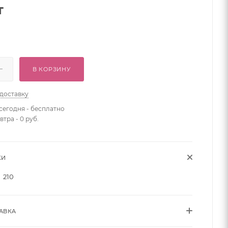
т
В КОРЗИНУ
 доставку
сегодня - бесплатно
втра - 0 руб.
КИ
210
АВКА