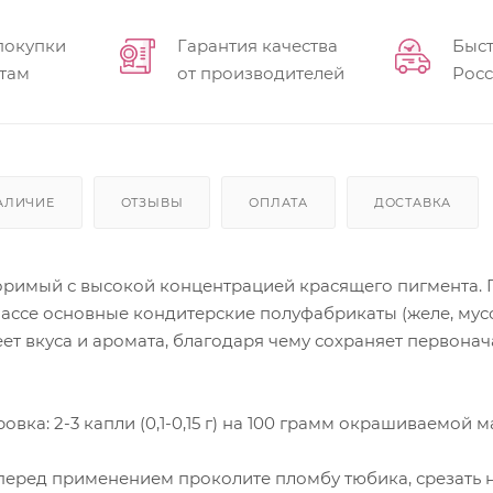
покупки
Гарантия качества
Быст
там
от производителей
Рос
АЛИЧИЕ
ОТЗЫВЫ
ОПЛАТА
ДОСТАВКА
оримый с высокой концентрацией красящего пигмента. Г
ассе основные кондитерские полуфабрикаты (желе, мусс, 
ет вкуса и аромата, благодаря чему сохраняет первон
ка: 2-3 капли (0,1-0,15 г) на 100 грамм окрашиваемой м
перед применением проколите пломбу тюбика, срезать н