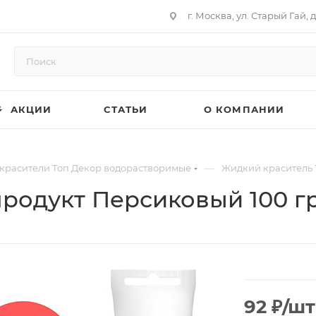
г. Москва, ул. Старый Гай, д
АКЦИИ
СТАТЬИ
О КОМПАНИИ
—
красители Топ Декор водорастворимые
Жидкий краситель 
родукт Персиковый 100 г
92
₽
/шт