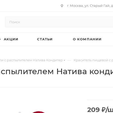
г. Москва, ул. Старый Гай, д
АКЦИИ
СТАТЬИ
О КОМПАНИИ
—
ли с распылителем Натива Кондитер
Краситель пищевой с 
спылителем Натива конди
209
₽
/