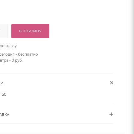
В КОРЗИНУ
 доставку
сегодня - бесплатно
втра - 0 руб.
КИ
50
АВКА