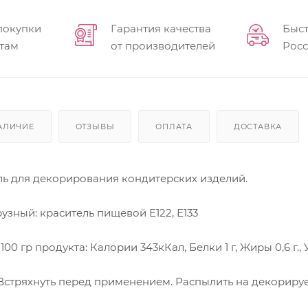
покупки
Гарантия качества
Быст
там
от производителей
Рос
АЛИЧИЕ
ОТЗЫВЫ
ОПЛАТА
ДОСТАВКА
ль для декорирования кондитерских изделий.
узный: краситель пищевой Е122, Е133
0 гр продукта: Калории 343кКал, Белки 1 г, Жиры 0,6 г., Угл
Встряхнуть перед применением. Распылить на декориру