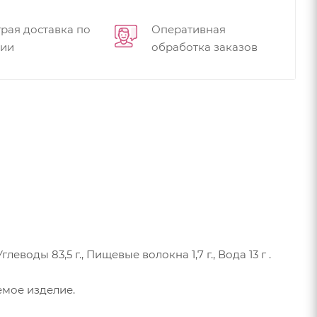
рая доставка по
Оперативная
сии
обработка заказов
еводы 83,5 г., Пищевые волокна 1,7 г., Вода 13 г .
емое изделие.