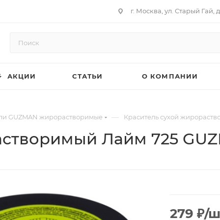
г. Москва, ул. Старый Гай, д
АКЦИИ
СТАТЬИ
О КОМПАНИИ
—
ли GUZMAN жирорастворимые
Краситель сухой жирораств
астворимый Лайм 725 GUZ
279
₽
/ш