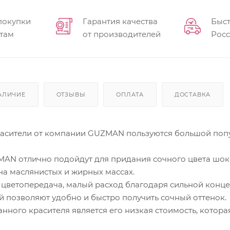
покупки
Гарантия качества
Быст
там
от производителей
Рос
АЛИЧИЕ
ОТЗЫВЫ
ОПЛАТА
ДОСТАВКА
сители от компании GUZMAN пользуются большой попул
AN отлично подойдут для придания сочного цвета шокол
на маслянистых и жирных массах.
я цветопередача, малый расход благодаря сильной кон
 позволяют удобно и быстро получить сочный оттенок.
ного красителя является его низкая стоимость, котор