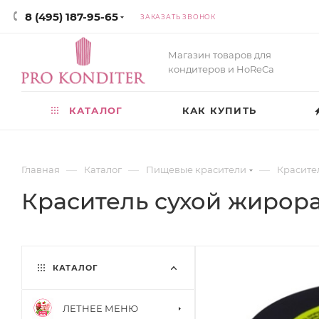
8 (495) 187-95-65
ЗАКАЗАТЬ ЗВОНОК
Магазин товаров для
кондитеров и HoReCa
КАТАЛОГ
КАК КУПИТЬ
—
—
—
Главная
Каталог
Пищевые красители
Красите
Краситель сухой жирор
КАТАЛОГ
ЛЕТНЕЕ МЕНЮ