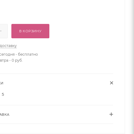
В КОРЗИНУ
 доставку
сегодня - бесплатно
втра - 0 руб.
КИ
5
АВКА