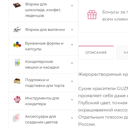
Формы для
шоколада, конфет,
Бонусы за 
леденцов
всем клиен
Формы для выпечки
Бумажные формы и
капсулы
ОПИСАНИЕ
Н
Кондитерские
мешки и насадки
Жирорастворимые кра
Подложки и
подставки для торта
Сухие красители GUZM
проявляет себя даже 
Инструменты для
Глубокий цвет, точна
кондитера
окрашиваемой массой
Аксессуары для
Отдельным плюсом дан
создания цветов
России.