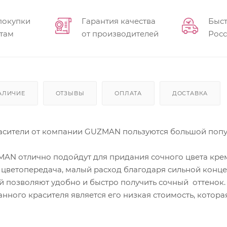
покупки
Гарантия качества
Быст
там
от производителей
Рос
АЛИЧИЕ
ОТЗЫВЫ
ОПЛАТА
ДОСТАВКА
сители от компании GUZMAN пользуются большой попул
AN отлично подойдут для придания сочного цвета крему, 
я цветопередача, малый расход благодаря сильной кон
 позволяют удобно и быстро получить сочный оттенок.
ного красителя является его низкая стоимость, котор