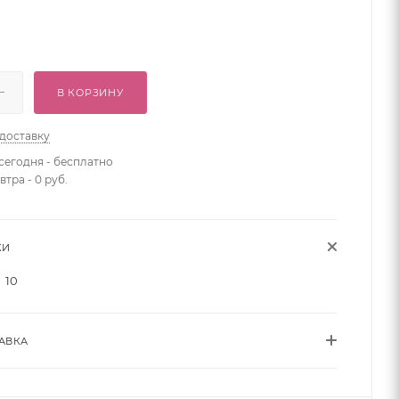
В КОРЗИНУ
 доставку
сегодня - бесплатно
втра - 0 руб.
КИ
10
АВКА