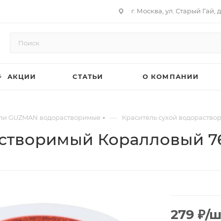
г. Москва, ул. Старый Гай, д
АКЦИИ
СТАТЬИ
О КОМПАНИИ
—
ли GUZMAN водорастворимые
Краситель сухой водораство
астворимый Коралловый 7
279
₽
/ш