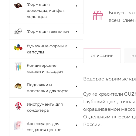
Формы для
шоколада, конфет,
Бонусы за 
леденцов
всем клиен
Формы для выпечки
Бумажные формы и
капсулы
ОПИСАНИЕ
Н
Кондитерские
мешки и насадки
Водорастворимые кра
Подложки и
подставки для торта
Сухие красители GUZM
Глубокий цвет, точна
Инструменты для
окрашиваемой массой
кондитера
Отдельным плюсом дан
Аксессуары для
России.
создания цветов