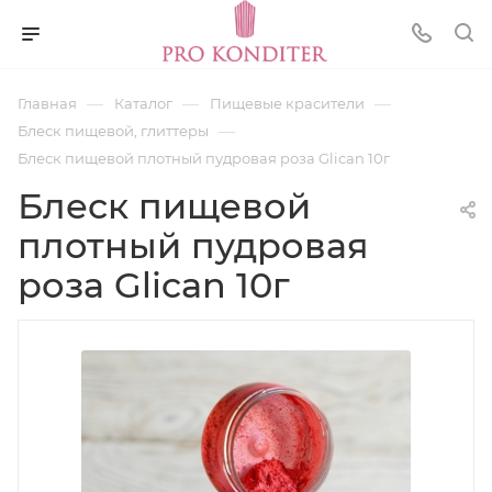
—
—
—
Главная
Каталог
Пищевые красители
—
Блеск пищевой, глиттеры
Блеск пищевой плотный пудровая роза Glican 10г
Блеск пищевой
плотный пудровая
роза Glican 10г