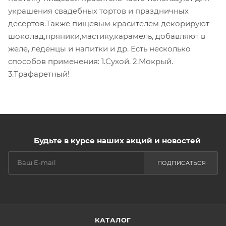
украшения свадебных тортов и праздничных
десертов.Также пищевым красителем декорируют
шоколад,пряники,мастику,карамель, добавляют в
желе, леденцы и напитки и др. Есть несколько
способов применения: 1.Сухой. 2.Мокрый.
3.Трафаретный!
Будьте в курсе наших акций и новостей
ПОДПИСАТЬСЯ
КАТАЛОГ