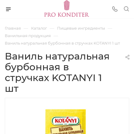
—
—
—
Главная
Каталог
Пищевые ингредиенты
—
Ванильная продукция
Ваниль натуральная бурбонная в стручках KOTANYI 1 шт
Ваниль натуральная
бурбонная в
стручках KOTANYI 1
шт