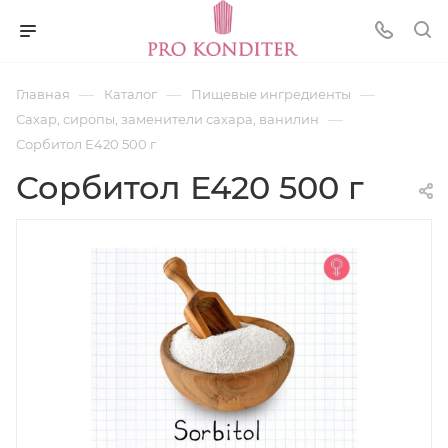
—
—
—
Главная
Каталог
Пищевые ингредиенты
—
Сахар, сиропы, заменители сахара, ванилин
Сорбитол Е420 500 г
Сорбитол Е420 500 г