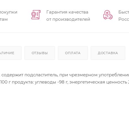
покупки
Гарантия качества
Быст
там
от производителей
Рос
АЛИЧИЕ
ОТЗЫВЫ
ОПЛАТА
ДОСТАВКА
3, содержит подсластитель, при чрезмерном употреблен
00 г продукта: углеводы -98 г, энергетическая ценность