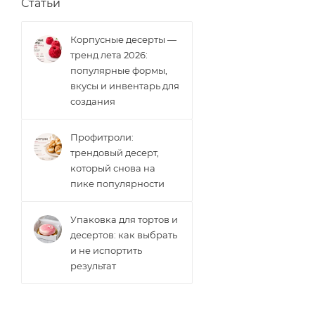
Статьи
Корпусные десерты —
тренд лета 2026:
популярные формы,
вкусы и инвентарь для
создания
Профитроли:
трендовый десерт,
который снова на
пике популярности
Упаковка для тортов и
десертов: как выбрать
и не испортить
результат