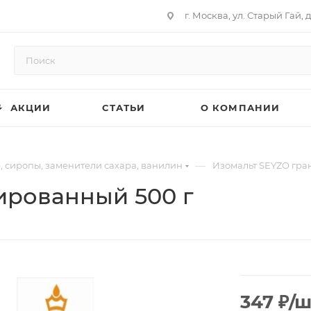
г. Москва, ул. Старый Гай, д
АКЦИИ
СТАТЬИ
О КОМПАНИИ
—
, сиропы, заменители сахара, ванилин
Изомальт SEYZO гра
ированный 500 г
347
₽
/ш