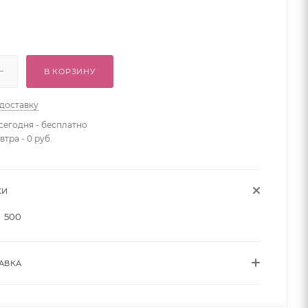
В КОРЗИНУ
 доставку
сегодня - бесплатно
втра - 0 руб.
КИ
500
АВКА