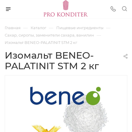
—
—
—
Главная
Каталог
Пищевые ингредиенты
—
Сахар, сиропы, заменители сахара, ванилин
Изомальт BENEO-PALATINIT STM 2 кг
Изомальт BENEO-
PALATINIT STM 2 кг