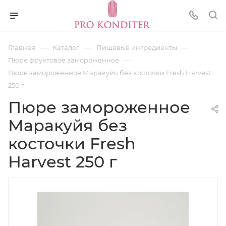
—
—
—
Главная
Каталог
Пищевые ингредиенты
—
Пюре фруктовое замороженное
Пюре замороженное Маракуйя без косточки Fresh Harvest
250 г
Пюре замороженное
Маракуйя без
косточки Fresh
Harvest 250 г