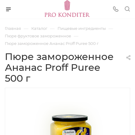
—
—
—
Главная
Каталог
Пищевые ингредиенты
—
Пюре фруктовое замороженное
Пюре замороженное Ананас Proff Puree 500 г
Пюре замороженное
Ананас Proff Puree
500 г