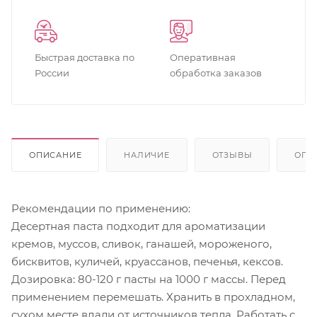
Быстрая доставка по
Оперативная
России
обработка заказов
ОПИСАНИЕ
НАЛИЧИЕ
ОТЗЫВЫ
ОПЛ
Рекомендации по применению:
Десертная паста подходит для ароматизации
кремов, муссов, сливок, ганашей, мороженого,
бисквитов, куличей, круассанов, печенья, кексов.
Дозировка: 80-120 г пасты на 1000 г массы. Перед
применением перемешать. Хранить в прохладном,
сухом месте вдали от источников тепла. Работать с