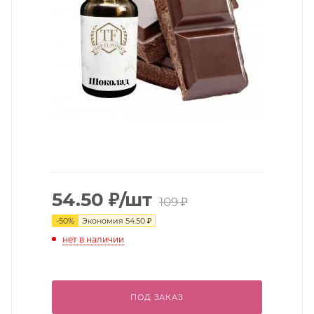
54.50
₽
/шт
109
₽
-
50
%
Экономия
54.50
₽
нет в наличии
ПОД ЗАКАЗ