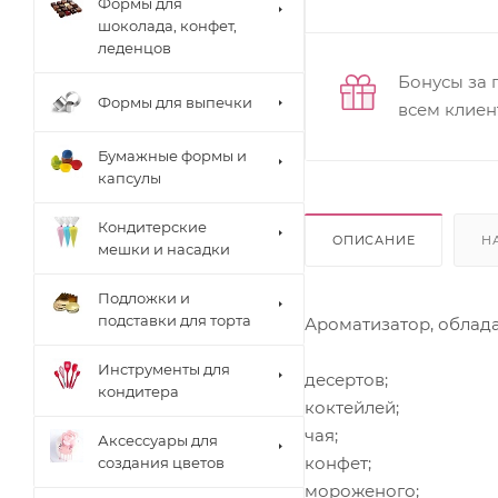
Формы для
шоколада, конфет,
леденцов
Бонусы за 
Формы для выпечки
всем клиен
Бумажные формы и
капсулы
Кондитерские
ОПИСАНИЕ
Н
мешки и насадки
Подложки и
подставки для торта
Ароматизатор, облад
Инструменты для
десертов;
кондитера
коктейлей;
чая;
Аксессуары для
конфет;
создания цветов
мороженого;