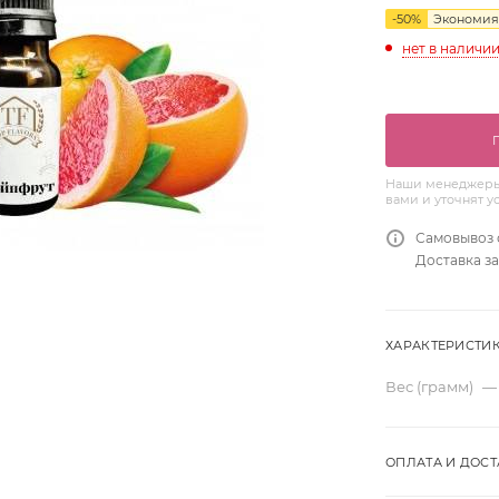
-
50
%
Экономия
нет в наличи
Наши менеджеры 
вами и уточнят у
Самовывоз 
Доставка за
ХАРАКТЕРИСТИ
Вес (грамм)
—
ОПЛАТА И ДОСТ