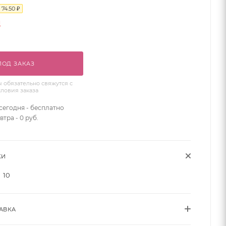
74.50
₽
и
ПОД ЗАКАЗ
обязательно свяжутся с
словия заказа
сегодня - бесплатно
втра - 0 руб.
КИ
10
АВКА