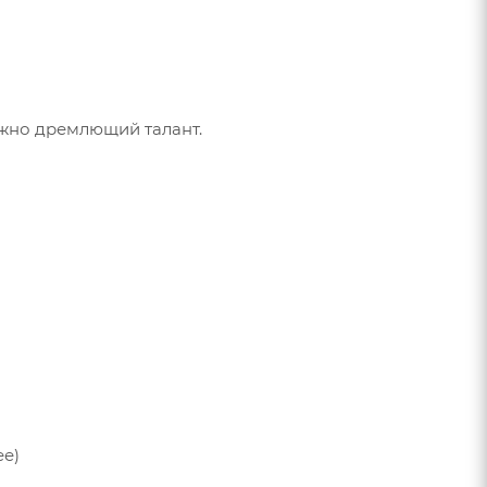
жно дремлющий талант.
ее)