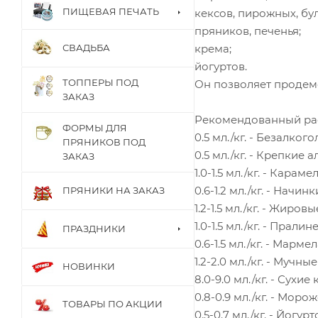
ПИЩЕВАЯ ПЕЧАТЬ
кексов, пирожных, бу
пряников, печенья;
крема;
СВАДЬБА
йогуртов.
ТОППЕРЫ ПОД
Он позволяет продем
ЗАКАЗ
Рекомендованный ра
ФОРМЫ ДЛЯ
0.5 мл./кг. - Безалко
ПРЯНИКОВ ПОД
0.5 мл./кг. - Крепкие
ЗАКАЗ
1.0-1.5 мл./кг. - Караме
0.6-1.2 мл./кг. - Начи
ПРЯНИКИ НА ЗАКАЗ
1.2-1.5 мл./кг. - Жиро
1.0-1.5 мл./кг. - Прал
ПРАЗДНИКИ
0.6-1.5 мл./кг. - Марм
1.2-2.0 мл./кг. - Мучны
НОВИНКИ
8.0-9.0 мл./кг. - Сухие
0.8-0.9 мл./кг. - Мо
ТОВАРЫ ПО АКЦИИ
0.5-0.7 мл./кг. - Йогу