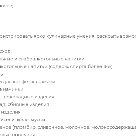
лочек;
онстрировать ярко кулинарные умения, раскрыть возмо
сход:
гольные и слабоалкогольные напитки
 алкогольные напитки (содерж. спирта более 16%)
ль
нки для конфет, карамели
вые начинки
ине, шоколадные изделия
елад, сбивные изделия
е изделия
 кисели, желе, муссы
роженое (пломбир, сливочное, молочное, молокосодержащ
ртовые продукты