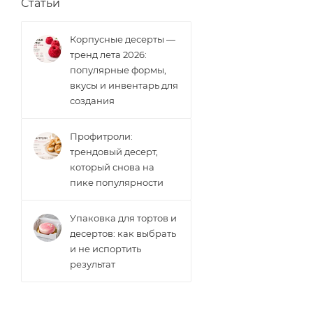
Статьи
Корпусные десерты —
тренд лета 2026:
популярные формы,
вкусы и инвентарь для
создания
Профитроли:
трендовый десерт,
который снова на
пике популярности
Упаковка для тортов и
десертов: как выбрать
и не испортить
результат