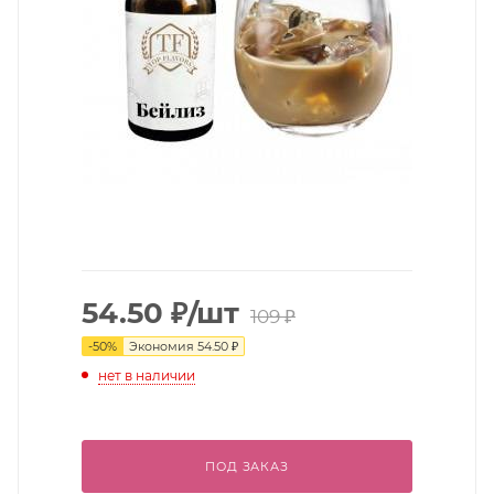
54.50
₽
/шт
109
₽
-
50
%
Экономия
54.50
₽
нет в наличии
ПОД ЗАКАЗ