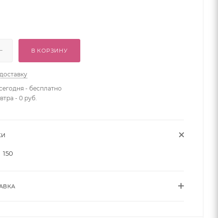
В КОРЗИНУ
 доставку
сегодня - бесплатно
втра - 0 руб.
КИ
150
АВКА