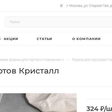
г. Москва, ул. Старый Гай, д
АКЦИИ
СТАТЬИ
О КОМПАНИИ
—
овые формы для тортов и пирожных
Форма для муссовых то
ртов Кристалл
324
₽
/ш