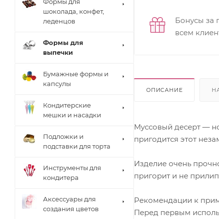
Формы для
шоколада, конфет,
Бонусы за 
леденцов
всем клиен
Формы для
выпечки
Бумажные формы и
капсулы
ОПИСАНИЕ
Н
Кондитерские
мешки и насадки
Муссовый десерт — но
Подложки и
пригодится этот нез
подставки для торта
Изделие очень прочно
Инструменты для
пригорит и не прилип
кондитера
Аксессуары для
Рекомендации к при
создания цветов
Перед первым исполь