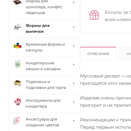
Формы для
шоколада, конфет,
Бонусы за 
леденцов
всем клиен
Формы для
выпечки
Бумажные формы и
капсулы
ОПИСАНИЕ
Н
Кондитерские
мешки и насадки
Муссовый десерт — но
Подложки и
пригодится этот нез
подставки для торта
Изделие очень прочно
Инструменты для
пригорит и не прилип
кондитера
Аксессуары для
Рекомендации к при
создания цветов
Перед первым исполь