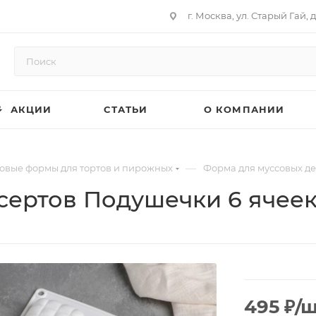
г. Москва, ул. Старый Гай, д
АКЦИИ
СТАТЬИ
О КОМПАНИИ
—
овые формы для тортов и пирожных
Форма для муссовых де
сертов Подушечки 6 ячее
495
₽
/