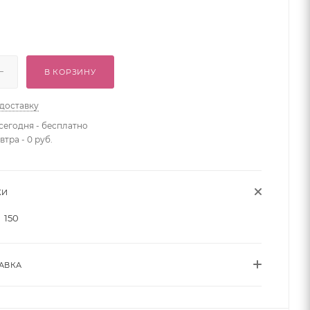
В КОРЗИНУ
 доставку
сегодня - бесплатно
втра - 0 руб.
КИ
150
АВКА