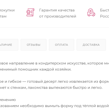
покупки
Гарантия качества
Быст
там
от производителей
Рос
АЛИЧИЕ
ОТЗЫВЫ
ОПЛАТА
ДОСТАВКА
вое направление в кондитерском искусстве, которое мн
аменимый помощник каждой хозяйки.
е и гибкое — готовый десерт легко извлекается из форм
нет к стенкам, лакомства выпекаются быстро и легко.
менению
зованием необходимо вымыть форму под тёплой водой