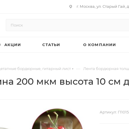
г. Москва, ул. Старый Гай, д
АКЦИИ
СТАТЬИ
О КОМПАНИИ
—
цетатные бордюрные, гитарный лист
Лента бордюрная толщи
а 200 мкм высота 10 см 
Артикул:
Г11015