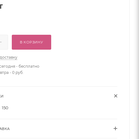
т
В КОРЗИНУ
 доставку
сегодня - бесплатно
втра - 0 руб.
КИ
150
АВКА