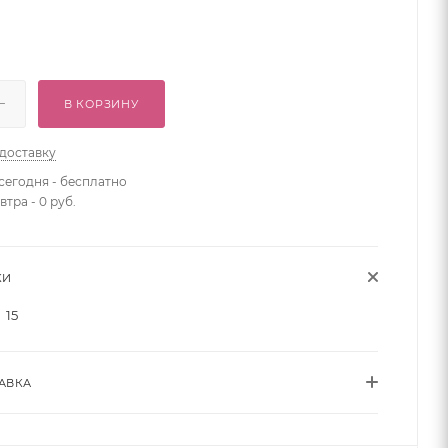
В КОРЗИНУ
 доставку
сегодня - бесплатно
втра - 0 руб.
КИ
15
АВКА