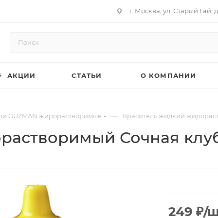
г. Москва, ул. Старый Гай, д
АКЦИИ
СТАТЬИ
О КОМПАНИИ
—
ли GUZMAN жирорастворимые
Краситель жидкий жирораст
растворимый Сочная клуб
249
₽
/