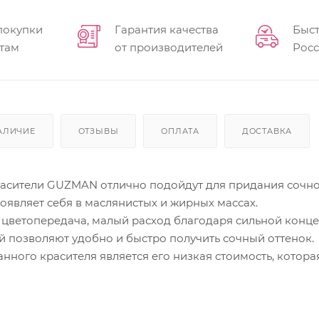
покупки
Гарантия качества
Быст
там
от производителей
Рос
АЛИЧИЕ
ОТЗЫВЫ
ОПЛАТА
ДОСТАВКА
сители GUZMAN отлично подойдут для придания сочного
оявляет себя в маслянистых и жирных массах.
я цветопередача, малый расход благодаря сильной кон
 позволяют удобно и быстро получить сочный оттенок.
ного красителя является его низкая стоимость, котор