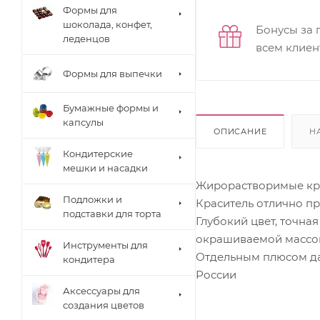
Формы для
шоколада, конфет,
Бонусы за 
леденцов
всем клиен
Формы для выпечки
Бумажные формы и
капсулы
ОПИСАНИЕ
Н
Кондитерские
мешки и насадки
Жирорастворимые кра
Подложки и
Краситель отлично пр
подставки для торта
Глубокий цвет, точна
окрашиваемой массой
Инструменты для
Отдельным плюсом дан
кондитера
России
Аксессуары для
создания цветов