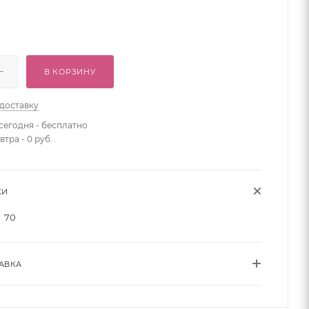
В КОРЗИНУ
 доставку
сегодня - бесплатно
втра - 0 руб.
КИ
70
АВКА