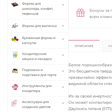
Формы для
шоколада, конфет,
Бонусы за 
леденцов
всем клиен
Формы для выпечки
Бумажные формы и
капсулы
ОПИСАНИЕ
Н
Кондитерские
мешки и насадки
Белое порошкообразно
Подложки и
Это бесцветное тверд
подставки для торта
чрезвычайно эффекти
видимой области спек
Инструменты для
кондитера
Из-за своей инертнос
Аксессуары для
Он может контактиров
создания цветов
Двуокись титана (Е17