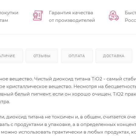
покупки
Гарантия качества
Быст
там
от производителей
Рос
АЛИЧИЕ
ОТЗЫВЫ
ОПЛАТА
ДОСТАВКА
е вещество. Чистый диоксид титана TiO2 - самый стаби
ое кристаллическое вещество. Несмотря на бесцветность
вный белый пигмент, если он хорошо очищен. TiO2 прак
тра.
ти, диоксид титана не токсичен и, в общем, считается о
ать с продуктами в упаковке, а в определенных концент
1) можно использовать практически в любых продуктах, 