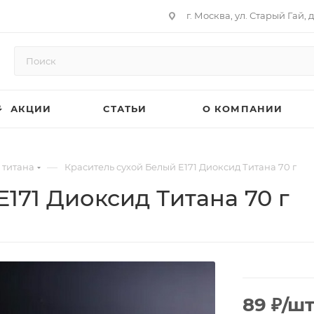
г. Москва, ул. Старый Гай, д
АКЦИИ
СТАТЬИ
О КОМПАНИИ
—
 титана
Краситель сухой Белый E171 Диоксид Титана 70 г
171 Диоксид Титана 70 г
89
₽
/ш