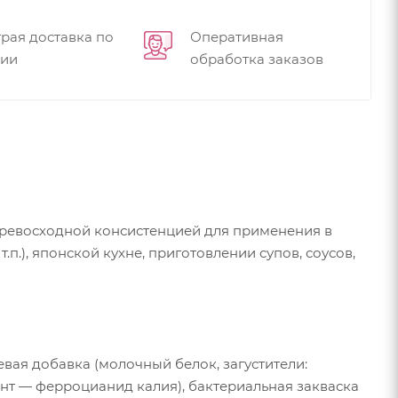
рая доставка по
Оперативная
сии
обработка заказов
превосходной консистенцией для применения в
п.), японской кухне, приготовлении супов, соусов,
вая добавка (молочный белок, загустители:
нт — ферроцианид калия), бактериальная закваска