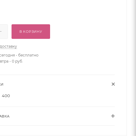
В КОРЗИНУ
 доставку
сегодня - бесплатно
втра - 0 руб.
КИ
400
АВКА