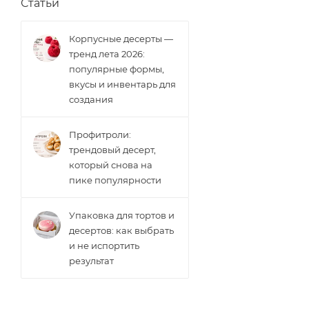
Статьи
Корпусные десерты —
тренд лета 2026:
популярные формы,
вкусы и инвентарь для
создания
Профитроли:
трендовый десерт,
который снова на
пике популярности
Упаковка для тортов и
десертов: как выбрать
и не испортить
результат