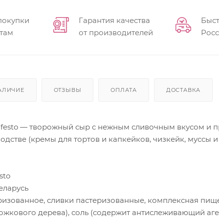
покупки
Гарантия качества
Быст
там
от производителей
Рос
АЛИЧИЕ
ОТЗЫВЫ
ОПЛАТА
ДОСТАВКА
festo — творожный сыр с нежным сливочным вкусом и 
стве (кремы для тортов и капкейков, чизкейк, муссы и т.
sto
еларусь
ризованное, сливки пастеризованные, комплексная пище
ожкового дерева), соль (содержит антислеживающий аге