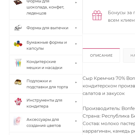
Формы для
шоколада, конфет,
Бонусы за 
леденцов
всем клиен
Формы для выпечки
Бумажные формы и
капсулы
ОПИСАНИЕ
Н
Кондитерские
мешки и насадки
Сыр Кремчиз 70% Bon
Подложки и
кондитерском производ
подставки для торта
салатов и закусок
Инструменты для
кондитера
Производитель: Bonfe
Страна: Республика Б
Аксессуары для
Состав: молоко пасте
создания цветов
каррагинан, камедь р