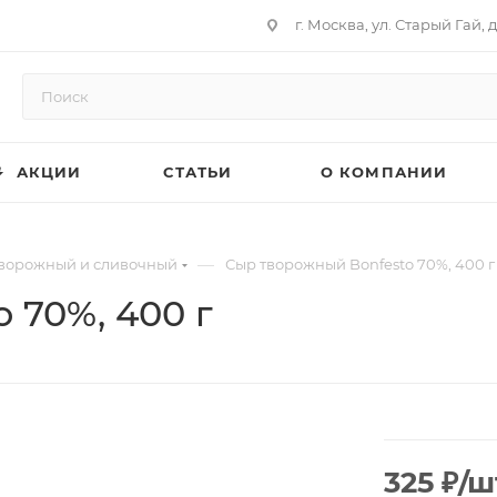
г. Москва, ул. Старый Гай, д
АКЦИИ
СТАТЬИ
О КОМПАНИИ
—
ворожный и сливочный
Сыр творожный Bonfesto 70%, 400 г
 70%, 400 г
325
₽
/ш