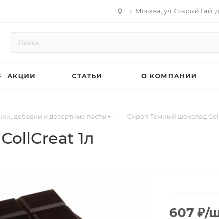
г. Москва, ул. Старый Гай, д
АКЦИИ
СТАТЬИ
О КОМПАНИИ
—
ки, добавки и десертные пасты
Сироп Темный шоколад Coll
ollCreat 1л
607
₽
/