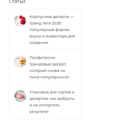
Статьи
Корпусные десерты —
тренд лета 2026:
популярные формы,
вкусы и инвентарь для
создания
Профитроли:
трендовый десерт,
который снова на
пике популярности
Упаковка для тортов и
десертов: как выбрать
и не испортить
результат